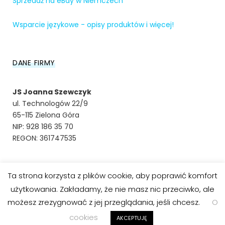
Sprzedaż na eBay w Niemczech
Wsparcie językowe - opisy produktów i więcej!
DANE FIRMY
JS Joanna Szewczyk
ul. Technologów 22/9
65-115 Zielona Góra
NIP: 928 186 35 70
REGON: 361747535
Ta strona korzysta z plików cookie, aby poprawić komfort
© EBAY EKSPERT 2020
użytkowania. Zakładamy, że nie masz nic przeciwko, ale
możesz zrezygnować z jej przeglądania, jeśli chcesz.
O
cookies
AKCEPTUJĘ