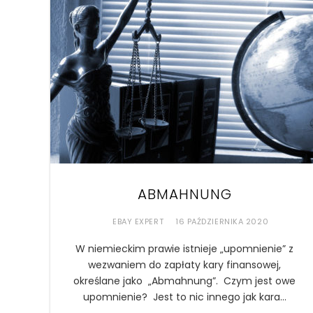
ABMAHNUNG
EBAY EXPERT
16 PAŹDZIERNIKA 2020
W niemieckim prawie istnieje „upomnienie” z
wezwaniem do zapłaty kary finansowej,
określane jako „Abmahnung”. Czym jest owe
upomnienie? Jest to nic innego jak kara…