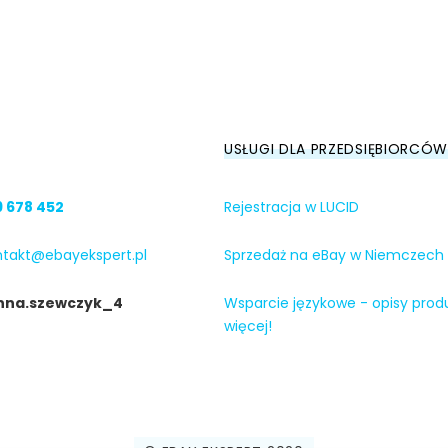
USŁUGI DLA PRZEDSIĘBIORCÓW
9 678 452
Rejestracja w LUCID
ntakt@ebayekspert.pl
Sprzedaż na eBay w Niemczech
nna.szewczyk_4
Wsparcie językowe - opisy prod
więcej!