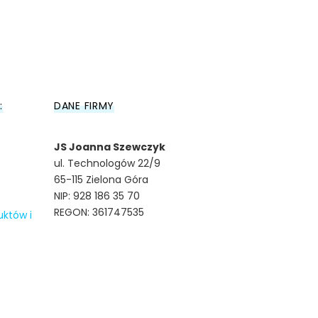
:
DANE FIRMY
JS Joanna Szewczyk
ul. Technologów 22/9
65-115 Zielona Góra
NIP: 928 186 35 70
REGON: 361747535
uktów i