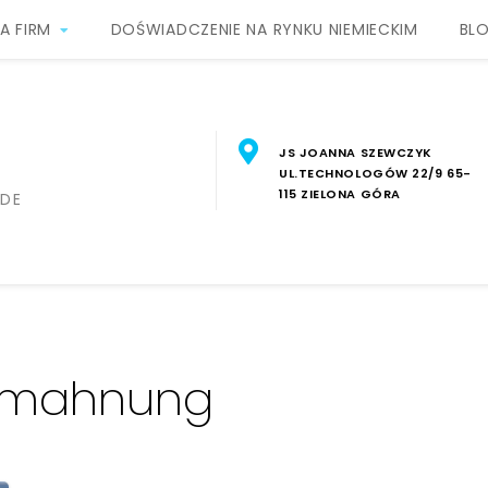
A FIRM
DOŚWIADCZENIE NA RYNKU NIEMIECKIM
BL
JS JOANNA SZEWCZYK
UL.TECHNOLOGÓW 22/9 65-
115 ZIELONA GÓRA
.DE
mahnung